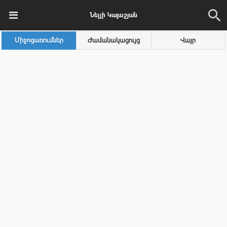
Նելլի Կալաշյան
Միջոցառումներ
Ժամանակացույց
Վայր