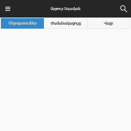
Արթուր Ադամյան
Միջոցառումներ
Ժամանակացույց
Վայր