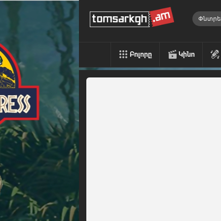
Բոլորը
Կինո