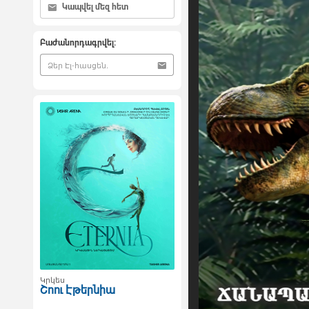
Կապվել մեզ հետ
Բաժանորդագրվել:
Կրկես
Շոու Էթերնիա