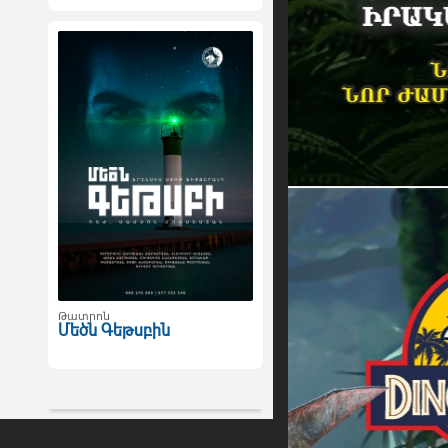
Թատրոն
Մեծն Գեթսբին