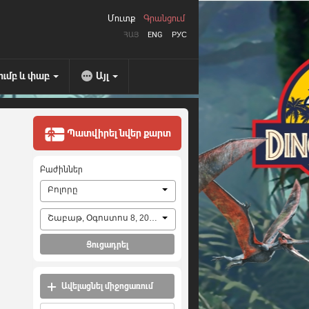
Մուտք
Գրանցում
ՀԱՅ
ENG
РУС
ումբ և փաբ
Այլ
Պատվիրել նվեր քարտ
Բաժիններ
Բոլորը
Շաբաթ, Օգոստոս 8, 2026
Ցուցադրել
Ավելացնել միջոցառում