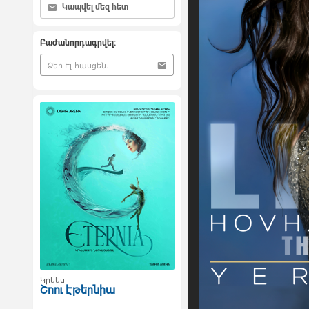
Կապվել մեզ հետ
Բաժանորդագրվել:
Կրկես
Շոու Էթերնիա