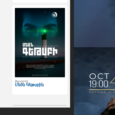
Թատրոն
Մեծն Գեթսբին