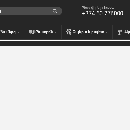
Պատվիրելու համար
+374 60 276000
Համերգ
Թատրոն
Օպերա և բալետ
Ակ