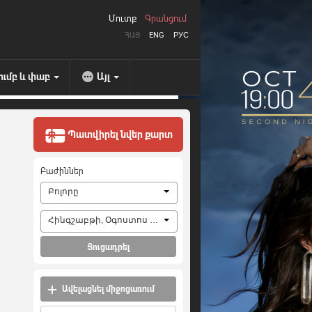
Մուտք
Գրանցում
ՀԱՅ
ENG
РУС
ումբ և փաբ
Այլ
Պատվիրել նվեր քարտ
Բաժիններ
Բոլորը
Հինգշաբթի, Օգոստոս 6, 2026
Ցուցադրել
Ավելացնել միջոցառում