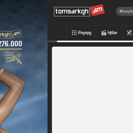
Բոլորը
Կինո