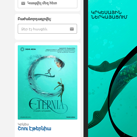
Կապվել մեզ հետ
Բաժանորդագրվել:
Կրկես
Շոու Էթերնիա