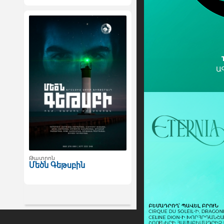
Թատրոն
Մեծն Գեթսբին