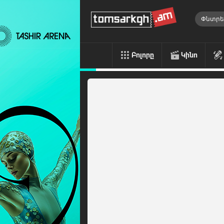
Բոլորը
Կինո