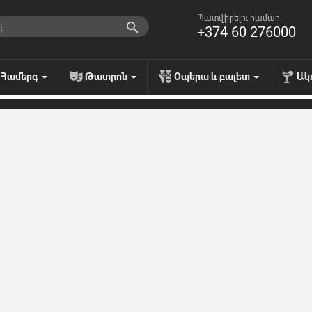
Պատվիրելու համար
+374 60 276000
Համերգ
Թատրոն
Օպերա և բալետ
Ակ