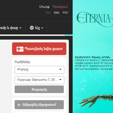
Մուտք
Գրանցում
ՀԱՅ
ENG
РУС
ումբ և փաբ
Այլ
Պատվիրել նվեր քարտ
Բաժիններ
Բոլորը
Ուրբաթ, Օգոստոս 7, 2026
Ցուցադրել
Ավելացնել միջոցառում