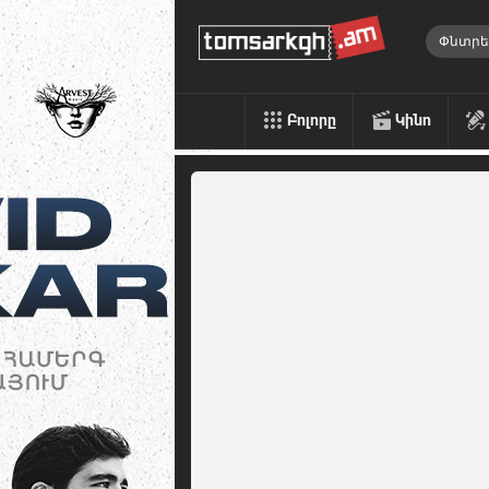
Բոլորը
Կինո