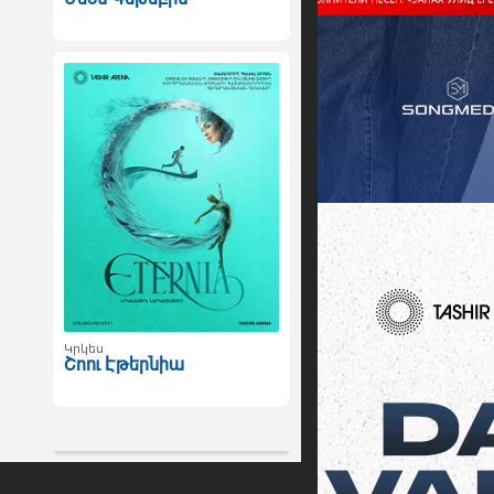
Կրկես
Շոու Էթերնիա