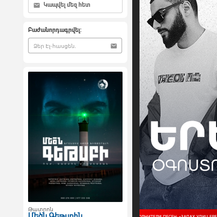
Կապվել մեզ հետ
Բաժանորդագրվել:
Թատրոն
Մեծն Գեթսբին