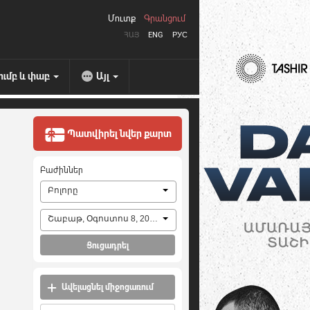
Մուտք
Գրանցում
ՀԱՅ
ENG
РУС
ումբ և փաբ
Այլ
Պատվիրել նվեր քարտ
Բաժիններ
Բոլորը
Շաբաթ, Օգոստոս 8, 2026
Ցուցադրել
Ավելացնել միջոցառում