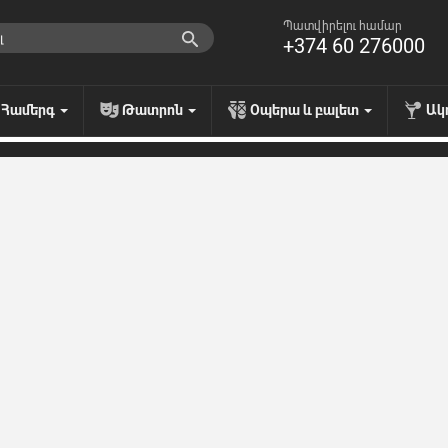
Պատվիրելու համար
+374 60 276000
Համերգ
Թատրոն
Օպերա և բալետ
Ակ