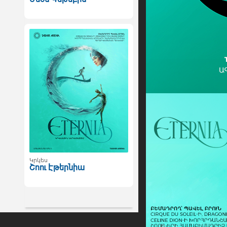
Կրկես
Շոու Էթերնիա