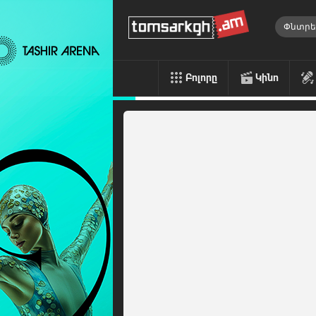
Բոլորը
Կինո