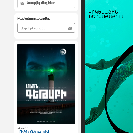
Կապվել մեզ հետ
Բաժանորդագրվել:
Թատրոն
Մեծն Գեթսբին