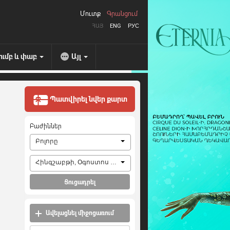
Մուտք
Գրանցում
ՀԱՅ
ENG
РУС
ումբ և փաբ
Այլ
Պատվիրել նվեր քարտ
Բաժիններ
Բոլորը
Հինգշաբթի, Օգոստոս 6, 2026
Ցուցադրել
Ավելացնել միջոցառում