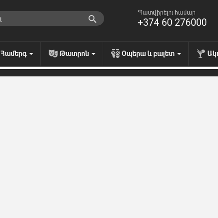
Պատվիրելու համար
+374 60 276000
Համերգ
Թատրոն
Օպերա և բալետ
Ակ