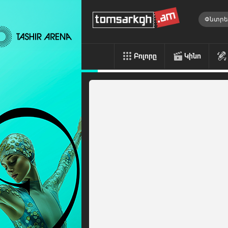
Բոլորը
Կինո