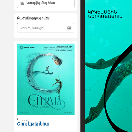
Կապվել մեզ հետ
Բաժանորդագրվել:
Կրկես
Շոու Էթերնիա