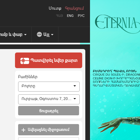
Մուտք
Գրանցում
ՀԱՅ
ENG
РУС
ումբ և փաբ
Այլ
Պատվիրել նվեր քարտ
Բաժիններ
Բոլորը
Ուրբաթ, Օգոստոս 7, 2026
Ցուցադրել
Ավելացնել միջոցառում