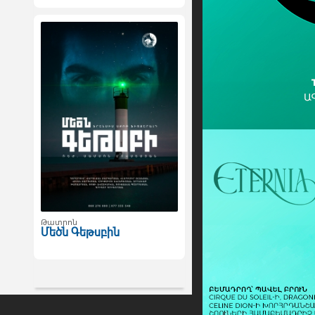
Թատրոն
Մեծն Գեթսբին