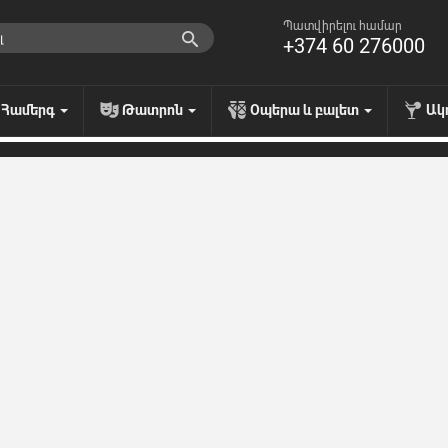
Պատվիրելու համար
+374 60 276000
Համերգ
Թատրոն
Օպերա և բալետ
Ակ