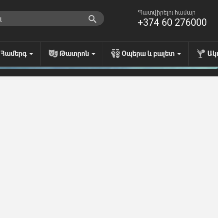
Պատվիրելու համար
+374 60 276000
Համերգ
Թատրոն
Օպերա և բալետ
Ակ