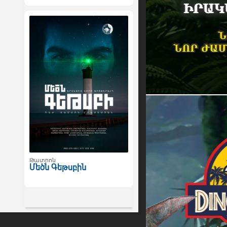
Թատրոն
Մեծն Գեթսբին