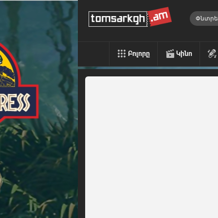
Բոլորը
Կինո