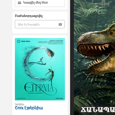
Կապվել մեզ հետ
Բաժանորդագրվել:
Կրկես
Շոու Էթերնիա