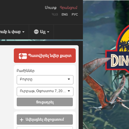
Մուտք
Գրանցում
ՀԱՅ
ENG
РУС
ումբ և փաբ
Այլ
Պատվիրել նվեր քարտ
Բաժիններ
Բոլորը
Ուրբաթ, Օգոստոս 7, 2026
Ցուցադրել
Ավելացնել միջոցառում