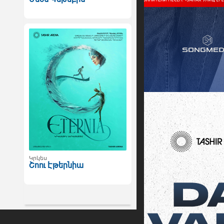
Կրկես
Շոու Էթերնիա