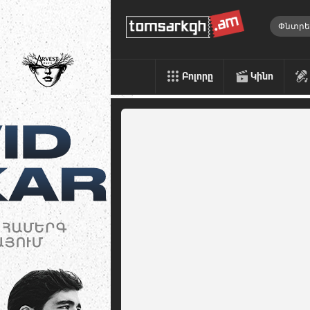
Բոլորը
Կինո