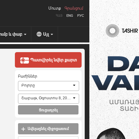
Մուտք
Գրանցում
ՀԱՅ
ENG
РУС
ումբ և փաբ
Այլ
Պատվիրել նվեր քարտ
Բաժիններ
Բոլորը
Շաբաթ, Օգոստոս 8, 2026
Ցուցադրել
Ավելացնել միջոցառում