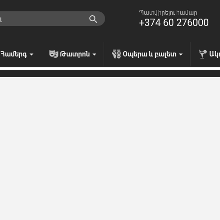
Պատվիրելու համար
+374 60 276000
Համերգ
Թատրոն
Օպերա և բալետ
Ակ