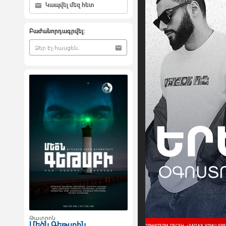
Կապվել մեզ հետ
Բաժանորդագրվել:
Թատրոն
Մեծն Գեթսբին