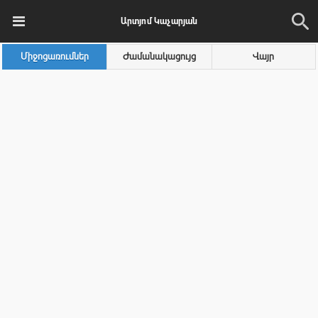
Արտյոմ Կաչարյան
Միջոցառումներ
Ժամանակացույց
Վայր