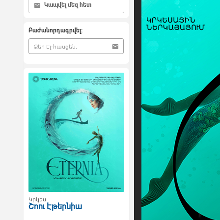
Կապվել մեզ հետ
Բաժանորդագրվել:
Կրկես
Շոու Էթերնիա