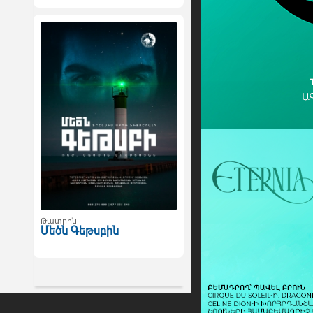
Թատրոն
Մեծն Գեթսբին