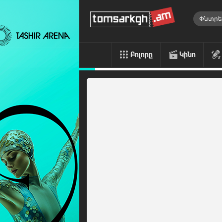
Բոլորը
Կինո