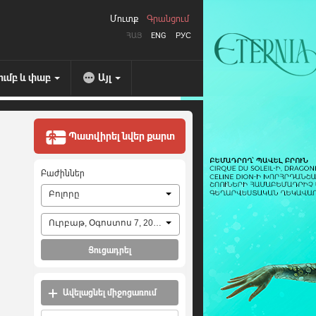
Մուտք
Գրանցում
ՀԱՅ
ENG
РУС
ումբ և փաբ
Այլ
Պատվիրել նվեր քարտ
Բաժիններ
Բոլորը
Ուրբաթ, Օգոստոս 7, 2026
Ցուցադրել
Ավելացնել միջոցառում