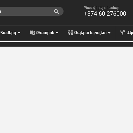
Պատվիրելու համար
+374 60 276000
Համերգ
Թատրոն
Օպերա և բալետ
Ակ