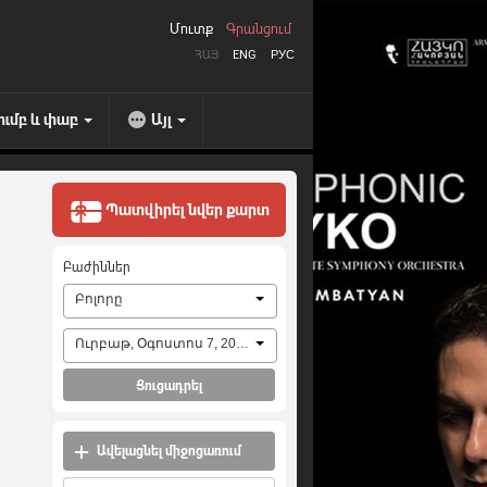
Մուտք
Գրանցում
ՀԱՅ
ENG
РУС
ումբ և փաբ
Այլ
Պատվիրել նվեր քարտ
Բաժիններ
Բոլորը
Ուրբաթ, Օգոստոս 7, 2026
Ցուցադրել
Ավելացնել միջոցառում