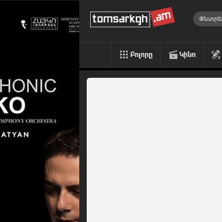
Բոլորը
Կինո