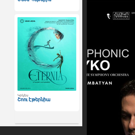
Կրկես
Շոու Էթերնիա