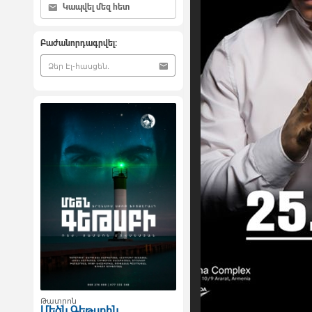
Կապվել մեզ հետ
Բաժանորդագրվել:
Թատրոն
Մեծն Գեթսբին