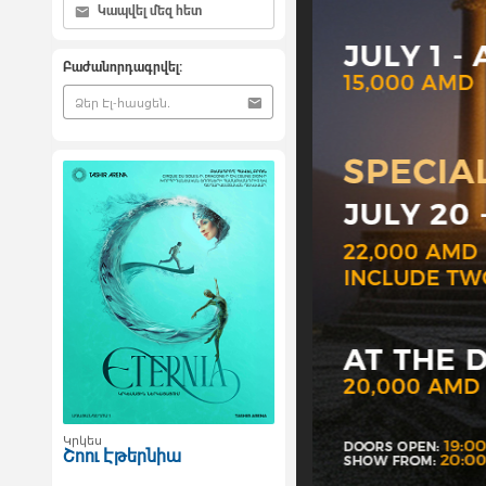
Կապվել մեզ հետ
Բաժանորդագրվել:
Կրկես
Շոու Էթերնիա