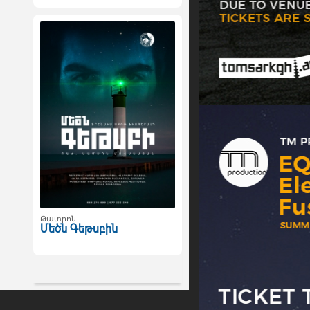
Թատրոն
Մեծն Գեթսբին