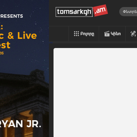
Բոլորը
Կինո