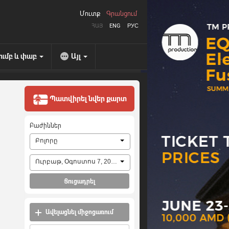
Մուտք
Գրանցում
ՀԱՅ
ENG
РУС
ումբ և փաբ
Այլ
Պատվիրել նվեր քարտ
Բաժիններ
Բոլորը
Ուրբաթ, Օգոստոս 7, 2026
Ցուցադրել
Ավելացնել միջոցառում