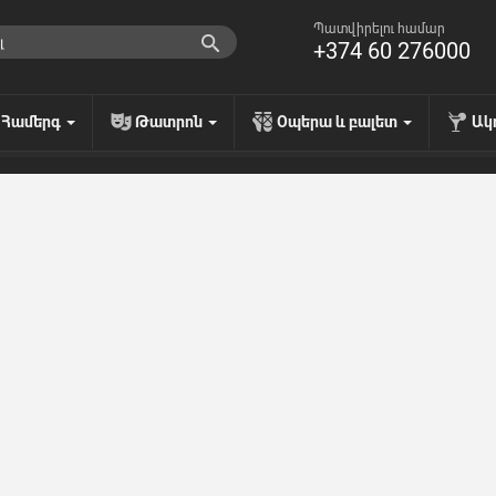
Պատվիրելու համար
+374 60 276000
Համերգ
Թատրոն
Օպերա և բալետ
Ակ