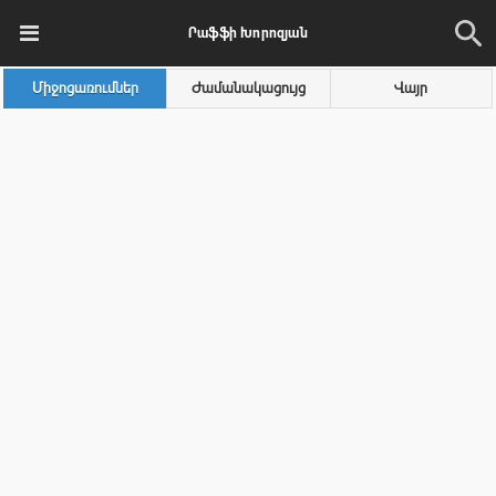
Րաֆֆի Խորոզյան
Միջոցառումներ
Ժամանակացույց
Վայր