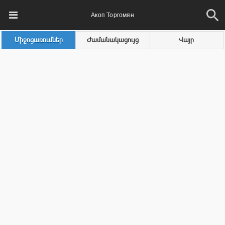
Акоп Торгомян
Միջոցառումներ
Ժամանակացույց
Վայր