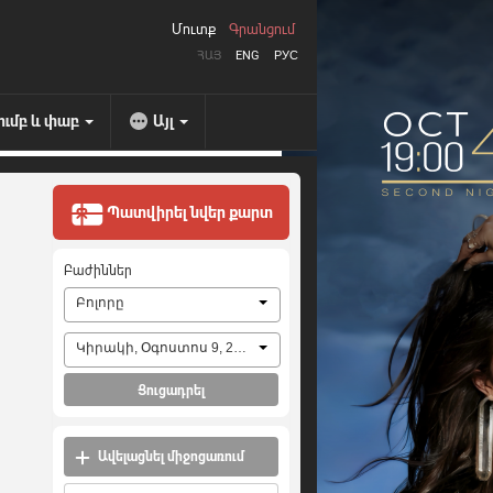
Մուտք
Գրանցում
ՀԱՅ
ENG
РУС
ումբ և փաբ
Այլ
Պատվիրել նվեր քարտ
Բաժիններ
Բոլորը
Կիրակի, Օգոստոս 9, 2026
Ցուցադրել
Ավելացնել միջոցառում