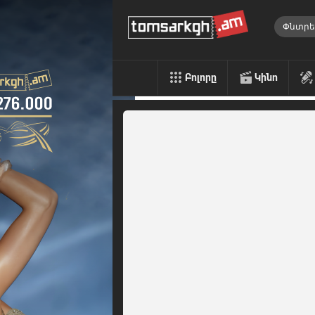
Բոլորը
Կինո