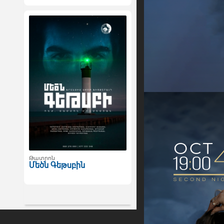
Թատրոն
Մեծն Գեթսբին