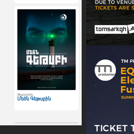
Թատրոն
Մեծն Գեթսբին