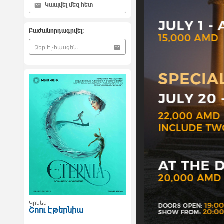
Կապվել մեզ հետ
Բաժանորդագրվել:
Կրկես
Շոու Էթերնիա