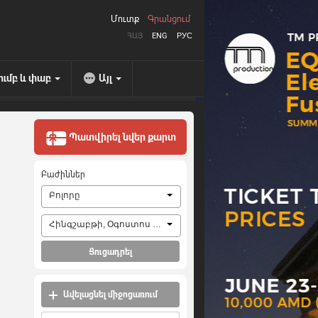
Մուտք
Գրանցում
ՀԱՅ
ENG
РУС
ումբ և փաբ
Այլ
Պատվիրել նվեր քարտ
Բաժիններ
Բոլորը
Հինգշաբթի, Օգոստոս 6, 2026
Ցուցադրել
Ավելացնել միջոցառում