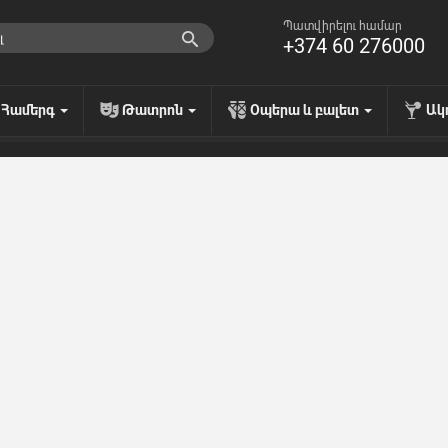
Պատվիրելու համար
+374 60 276000
Համերգ
Թատրոն
Օպերա և բալետ
Ակ