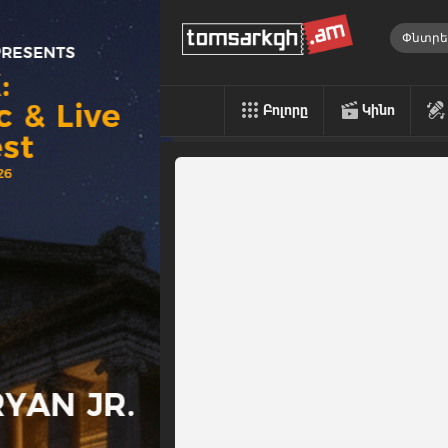
Բոլորը
Կինո