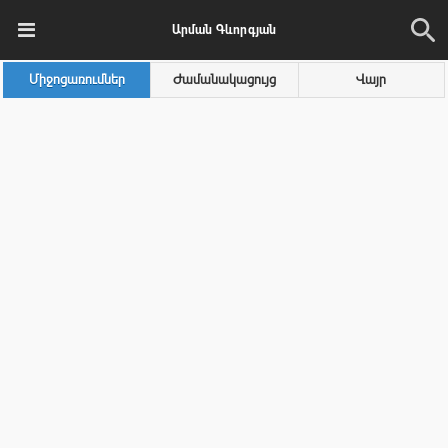
Արման Գևորգյան
Միջոցառումներ
Ժամանակացույց
Վայր