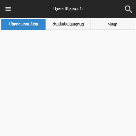
Աշոտ Մկրտչյան
Միջոցառումներ
Ժամանակացույց
Վայր