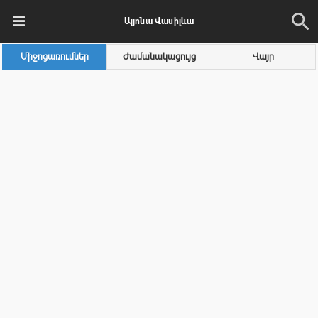
Ալյոնա Վասիլևա
Միջոցառումներ
Ժամանակացույց
Վայր