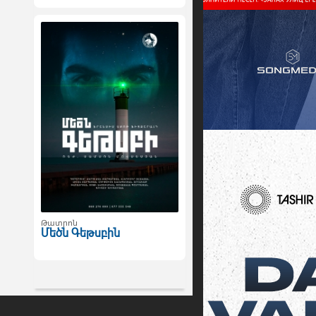
Թատրոն
Մեծն Գեթսբին