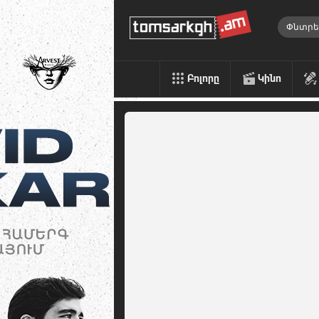
Բոլորը
Կինո