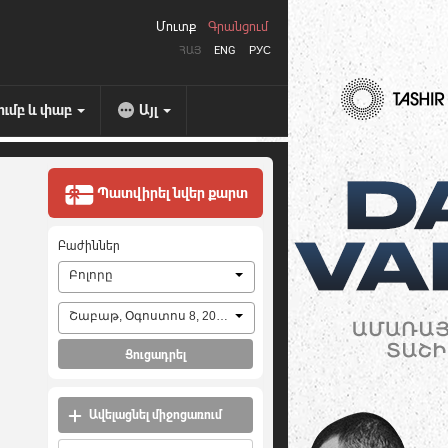
Մուտք
Գրանցում
ՀԱՅ
ENG
РУС
ումբ և փաբ
Այլ
Պատվիրել նվեր քարտ
Բաժիններ
Բոլորը
Շաբաթ, Օգոստոս 8, 2026
Ցուցադրել
Ավելացնել միջոցառում