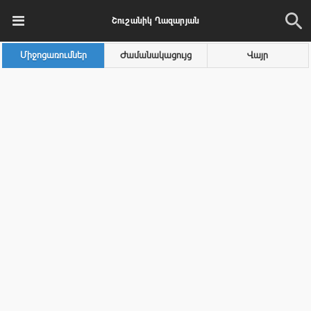
Շուշանիկ Ղազարյան
Միջոցառումներ
Ժամանակացույց
Վայր