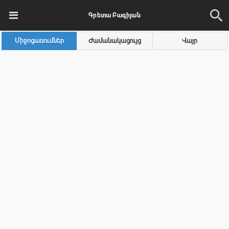
Գրետա Բագիյան
Միջոցառումներ
Ժամանակացույց
Վայր