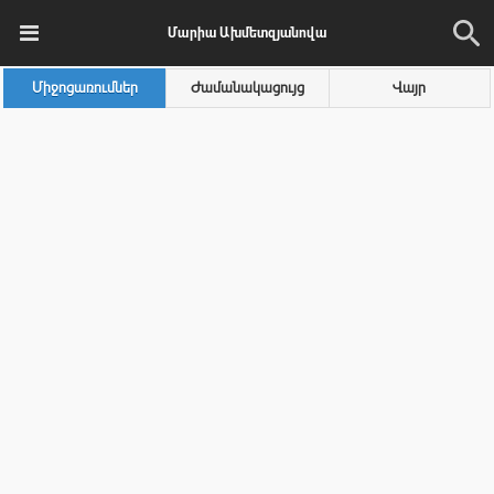
Մարիա Ախմետզյանովա
Միջոցառումներ
Ժամանակացույց
Վայր