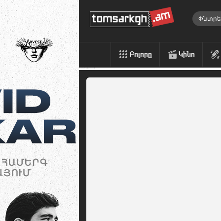
Բոլորը
Կինո