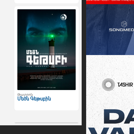
Թատրոն
Մեծն Գեթսբին