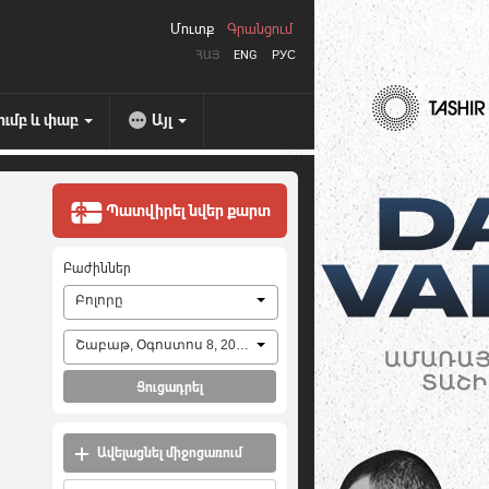
Մուտք
Գրանցում
ՀԱՅ
ENG
РУС
ումբ և փաբ
Այլ
Պատվիրել նվեր քարտ
Բաժիններ
Բոլորը
Շաբաթ, Օգոստոս 8, 2026
Ցուցադրել
Ավելացնել միջոցառում