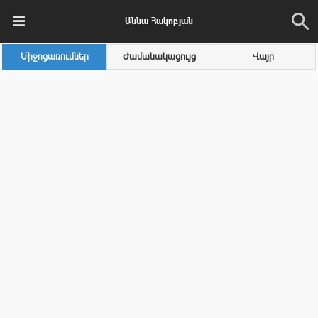
Աննա Հակոբյան
Միջոցառումներ
Ժամանակացույց
Վայր