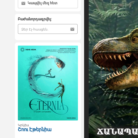
Կապվել մեզ հետ
Բաժանորդագրվել:
Կրկես
Շոու Էթերնիա