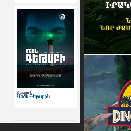
Թատրոն
Մեծն Գեթսբին