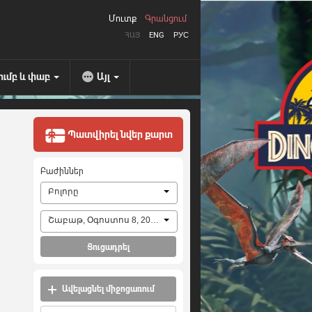
Մուտք
Գրանցում
ՀԱՅ
ENG
РУС
ումբ և փաբ
Այլ
Պատվիրել նվեր քարտ
Բաժիններ
Բոլորը
Շաբաթ, Օգոստոս 8, 2026
Ցուցադրել
Ավելացնել միջոցառում