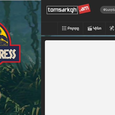
Բոլորը
Կինո