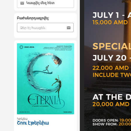
Կապվել մեզ հետ
Բաժանորդագրվել:
Կրկես
Շոու Էթերնիա