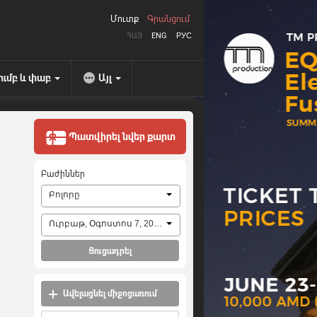
Մուտք
Գրանցում
ՀԱՅ
ENG
РУС
ումբ և փաբ
Այլ
Պատվիրել նվեր քարտ
Բաժիններ
Բոլորը
Ուրբաթ, Օգոստոս 7, 2026
Ցուցադրել
Ավելացնել միջոցառում