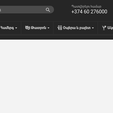
Պատվիրելու համար
+374 60 276000
Համերգ
Թատրոն
Օպերա և բալետ
Ակ