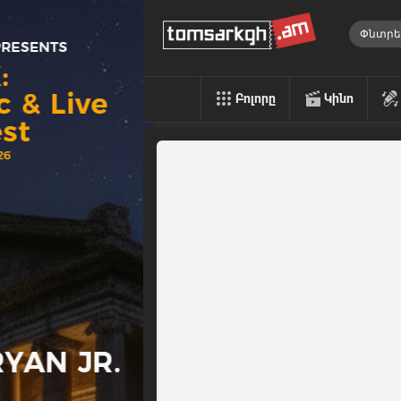
Բոլորը
Կինո