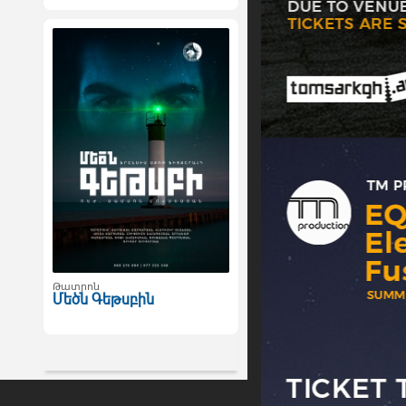
Թատրոն
Մեծն Գեթսբին