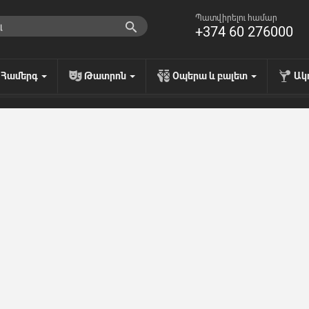
Պատվիրելու համար
+374 60 276000
Համերգ
Թատրոն
Օպերա և բալետ
Ակ