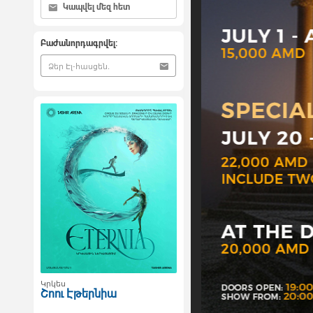
Կապվել մեզ հետ
Բաժանորդագրվել:
Կրկես
Շոու Էթերնիա