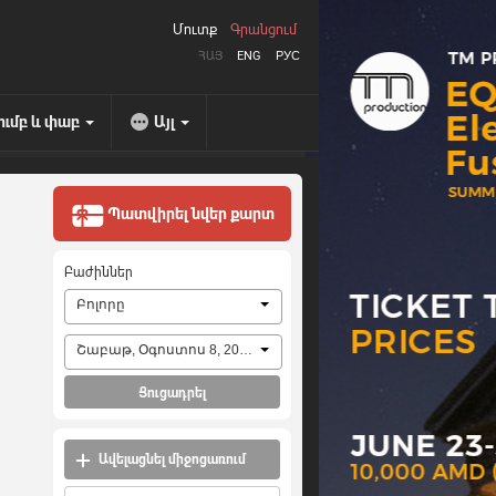
Մուտք
Գրանցում
ՀԱՅ
ENG
РУС
ումբ և փաբ
Այլ
Պատվիրել նվեր քարտ
Բաժիններ
Բոլորը
Շաբաթ, Օգոստոս 8, 2026
Ցուցադրել
Ավելացնել միջոցառում