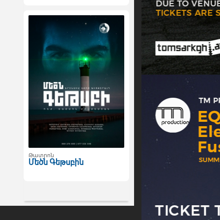
Թատրոն
Մեծն Գեթսբին