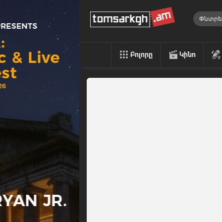
Բոլորը
Կինո