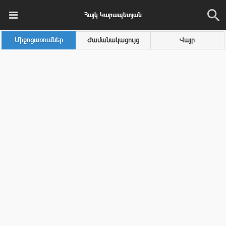
Հայկ Կարապետյան
Միջոցառումներ
Ժամանակացույց
Վայր