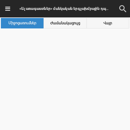
«Ալ առագաստներ» մանկական երգչախմբային դպրոցի երգչախումբ
Միջոցառումներ
Ժամանակացույց
Վայր