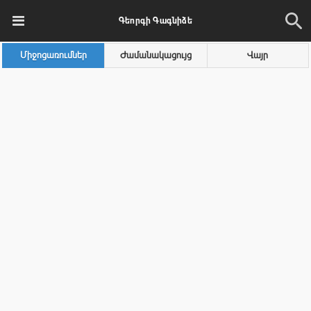
Գեորգի Գագնիձե
Միջոցառումներ
Ժամանակացույց
Վայր