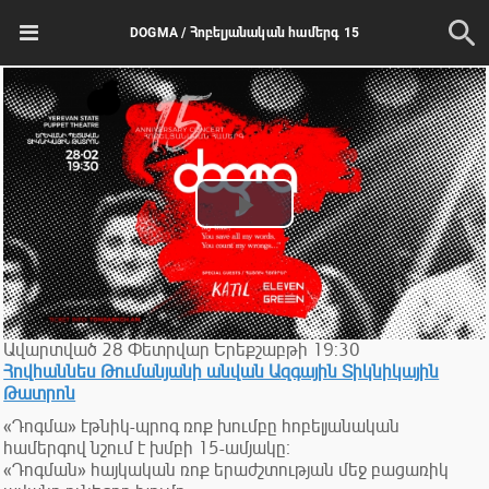
DOGMA / Հոբելյանական համերգ 15
Play
Video
Ավարտված
28
Փետրվար
Երեքշաբթի
19:30
Հովհաննես Թումանյանի անվան Ազգային Տիկնիկային
Թատրոն
«Դոգմա» էթնիկ-պրոգ ռոք խումբը հոբելյանական
համերգով նշում է խմբի 15-ամյակը։
«Դոգման» հայկական ռոք երաժշտության մեջ բացառիկ