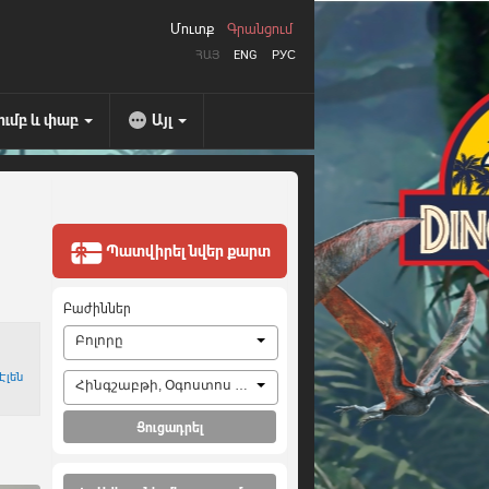
Մուտք
Գրանցում
ՀԱՅ
ENG
РУС
ումբ և փաբ
Այլ
Պատվիրել նվեր քարտ
Բաժիններ
Բոլորը
Էլեն
Հինգշաբթի, Օգոստոս 6, 2026
Ցուցադրել