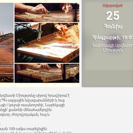
Ավարտված
25
Հունիս
Հինգշաբթի, 19:0
Նարեկացի Արվեստ
Միություն
 Արվեստի Միությունը սիրով հրավիրում է
 ԵՊԿ ազգային նվագարանների և հայ
ի I կուրսի ուսանողուհի, Նարեկացի
ւնցի՝ քանոնի մենահամերգին:
ոգևոր, ժողովրդական, հայ և
:
յան 100-ամյա տարելիցին: