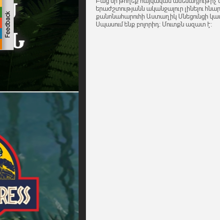
Բաց մի թողեք հայկական ամենադյութիչ 
երաժշտությանն ականջալուր լինելու հն
քանոնահարուհի Աստաղիկ Սնեցունցի կ
Սպասում ենք բոլորիդ: Մուտքն ազատ է: