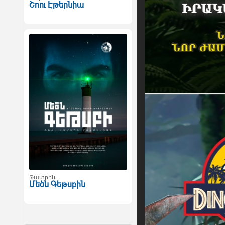
Շոու Էթերնիա
Թատրոն
Մեծն Գեթսբին