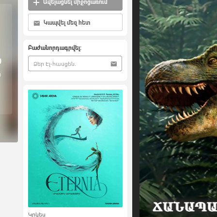
Ավելացնել միջոցառում
Կապվել մեզ հետ
Բաժանորդագրվել:
0
ի
Կրկես