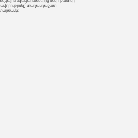
ազգային նվագարաններից մեկի՝ քանոնի,
արավորությունը՝ տաղանդաշատ
ատարմամբ: