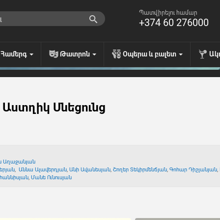
Պատվիրելու համար
+374 60 276000
Համերգ
Թատրոն
Օպերա և բալետ
Ակ
 Աստղիկ Սնեցունց
ն Աղաջանյան
երյան
,
Աննա Ալավերդյան
,
Անի Ավանեսյան
,
Շողեր Տեկիրմենճյան
,
Գոհար Դիշլանյան
,
վհաննիսյան
,
Մանե Ունուսյան