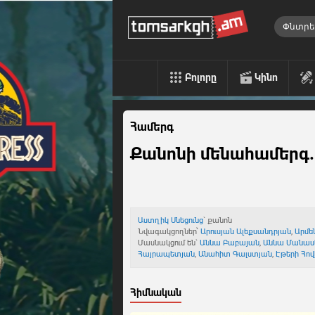
Բոլորը
Կինո
Համերգ
Քանոնի մենահամերգ.
Աստղիկ Սնեցունց
` քանոն
Նվագակցողներ՝
Արուսյան Ալեքսանդրյան
,
Արմե
Մասնակցում են`
Աննա Բաբայան
,
Աննա Մանաս
Հայրապետյան
,
Անահիտ Գալստյան
,
Էթերի Հո
Հիմնական