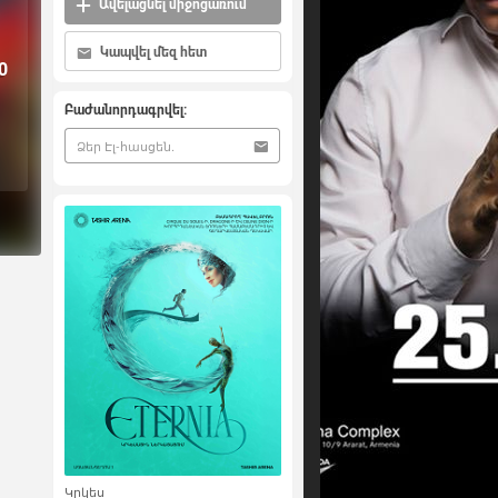
Ավելացնել միջոցառում
Կապվել մեզ հետ
0
Բաժանորդագրվել:
Կրկես