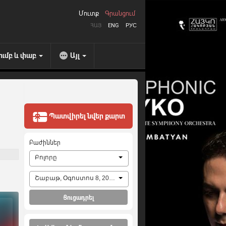
Մուտք
Գրանցում
ՀԱՅ
ENG
РУС
ումբ և փաբ
Այլ
Պատվիրել նվեր քարտ
Բաժիններ
Բոլորը
Շաբաթ, Օգոստոս 8, 2026
Ցուցադրել