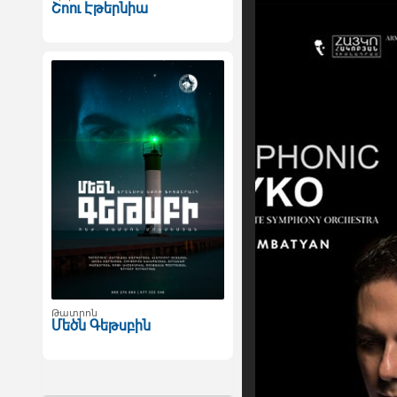
Շոու Էթերնիա
Թատրոն
Մեծն Գեթսբին