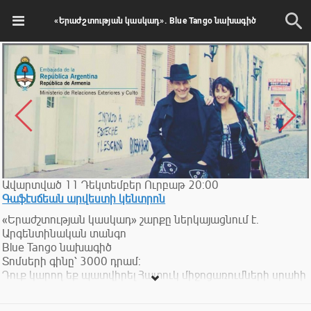
«Երաժշտության կասկադ». Blue Tango նախագիծ
Ավարտված
11
Դեկտեմբեր
Ուրբաթ
20:00
Գաֆէսճեան արվեստի կենտրոն
«Երաժշտության կասկադ» շարքը ներկայացնում է.
Արգենտինական տանգո
Blue Tango նախագիծ
Տոմսերի գինը՝ 3000 դրամ:
Դուք կարող եք պատվիրել Հատուկ միջոցառումների սրահի
Ձեր նախընտրած սեղանը: Նշեք դա տոմս գնելիս, և մենք
կամրագրենք սեղանը հատուկ Ձեզ համար: