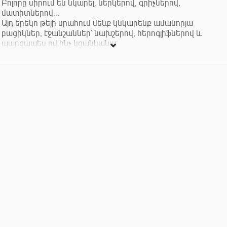
Բոլորը սիրում են նկարել. ներկերով, գրիչներով,
մատիտներով...
Այդ երեկո թեյի սրահում մենք կնկարենք ամանորյա
բացիկներ, էջանշաններ` նախշերով, հերոգլիֆներով և
պարզապես ով ինչ կցանկանա:
Դա կլինի ուրախ և միևնույն ժամանակ մեդիտատիվ: Դե իսկ
թեյը էլ ավելի կբացահայտի արվեստում ունեցած ձեր
ունակությունները:
Մենք բոլորին կապահովենք ներկերով և թղթերով, սակայն
ցանկության դեպքում կարող եք նաև դրանք ձեզ հետ բերել:
Մասնակցությունը ` 2000 դրամ, բոլոր նկարիչների և
ուսանողների համար 20% զեղչ: