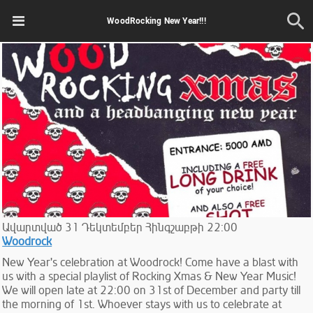
WoodRocking New Year!!!
Ավարտված
31
Դեկտեմբեր
Հինգշաբթի
22:00
Woodrock
New Year's celebration at Woodrock! Come have a blast with
us with a special playlist of Rocking Xmas & New Year Music!
We will open late at 22:00 on 31st of December and party till
the morning of 1st. Whoever stays with us to celebrate at