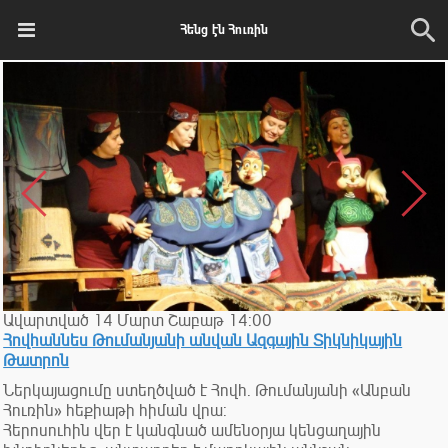
Հենց էն Հուռին
Ավարտված
14
Մարտ
Շաբաթ
14:00
Հովհաննես Թումանյանի անվան Ազգային Տիկնիկային
Թատրոն
Ներկայացումը ստեղծված է Հովհ. Թումանյանի «Անբան
Հուռին» հեքիաթի հիման վրա:
Հերոսուհին վեր է կանգնած ամենօրյա կենցաղային