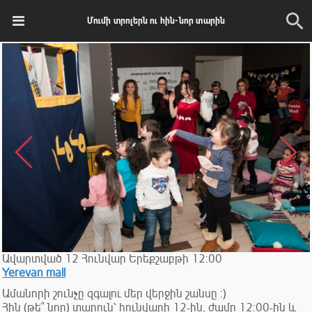
Մումի տրոլերն ու հին-նոր տարին
Ավարտված
12
Հունվար
Երեքշաբթի
12:00
Yerevan mall
Ամանորի շունչը զգալու մեր վերջին շանսը :)
Հին (թե՞ նոր) տարուն՝ հունվարի 12-ին, ժամը 12:00-ին և