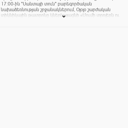
17:00-ին "Սանտայի տուն" բարեգործական
նախաձեռնության շրջանակներում, Օլօլօ շարժական
տիկնիկային թատրոնը կներկայացնի «Մումի տրոլերն ու
Ամանորը» ինտերակտիվ ներկայացումը Տուվե Յանսոնի
համանուն հեքիաթի մոտիվներով: Երեխաները մումի
տրոլերի հետ միասին կբացահայտեն ամանորյա
հրաշքները, միասին ձնագնդի կխաղան, կզարդարեն
մումիների տոնածառը և կգնան ճանապարհորդելու:
Ներկայացումը տևում է 15-20 րոպե:
Ներկյացումը տեղի կունենա Երևան մոլում, , 3-րդ հարկ,
Կարաս թոնրատան հարևանությամբ
Տոմսի արժեքը 500 դրամ է (անկախ տարիքից)
Հեռախոսահամար 055 011 019
էլ փոստ ololopuppet@
gmail.com
Fb
https://www.facebook.com/ololopuppet/
Հ.Գ. տեղերը սահմանափակ են, գրացվելու համար
զանգահարել կամ գրել թատրոնի Ֆբ էջին