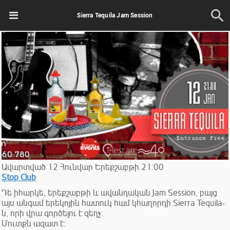
Sierra Tequila Jam Session
Ավարտված
12
Հունվար
Երեքշաբթի
21:00
Stop Club
Դե իհարկե, երեքշաբթի և ավանդական Jam Session, բայց
այս անգամ երեկոյին հատուկ համ կհաղորդի Sierra Tequila-
ն, որի վրա գործելու է զեղչ:
Մուտքն ազատ է: