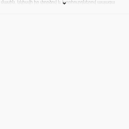
մասին, կկիսվի իր փորձով և խորհուրդներով ապագա
ճանապարհորդների հետ և կպատասխանի հարցերին:
Այս առիթով կվայելենք բարձրորակ հնդկական թեյ
Մասնակցության արժեքը` 2000 դրամ: