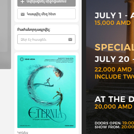
Ավելացնել միջոցառում
Կապվել մեզ հետ
Բաժանորդագրվել:
Կրկես