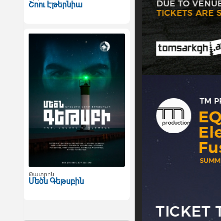
Շոու Էթերնիա
Թատրոն
Մեծն Գեթսբին