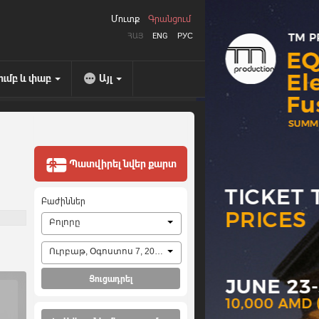
Մուտք
Գրանցում
ՀԱՅ
ENG
РУС
ումբ և փաբ
Այլ
Պատվիրել նվեր քարտ
Բաժիններ
Բոլորը
Ուրբաթ, Օգոստոս 7, 2026
Ցուցադրել