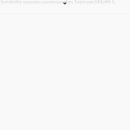
կսովորեք պաստա պատրաստելու նրբություններին և
գաղտնիքներին, կբացահայտեք իտալական խոհանոցի
գունագեղ համերը:
Կլինի տալիատելլեի և գինու հյուրասիրություն:
Տարիքային սահմանափակում չկա: