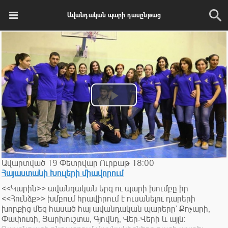
Ավանդական պարի դասընթաց
Play
Video
Ավարտված
19
Փետրվար
Ուրբաթ
18:00
Հայաստանի Խուլերի միավորում
<<Կարին>> ավանդական երգ ու պարի խումբը իր
<<Հունձք>> խմբում հրավիրում է ուսանելու դարերի
խորքից մեզ հասած հայ ավանդական պարերը` Քոչարի,
Փափուռի, Յարխուշտա, Գյովնդ, Վեր-Վերի և այլն: