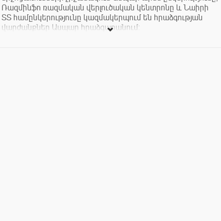
Ռազմինֆո ռազմական վերլուծական կենտրոնը և Նաիրի
ՏՏ համընկերությունը կազմակերպում են հրաձգության
վարժանքներ Ասպար հրաձգարանում։
Մասնակիցները հնարավորություն կունենան զարգացնել
կրակելու հմտությունները՝
- ստանալով մանրամասն հրահանգավորում «Ասպար
արմս»-ի փորձառու մարզիչից․
- վերհիշելով զենքի քանդել/հավաքելու գործողությունը․
- փորձարկելով հրաձգարանում առկա զենքերի լայն
տեսականին։
Գարեգին Նժդեհի մասին
Գարեգին Նժդեհը (իսկական ազգանունը՝ Տեր-
Հարությունյան), ծնվել է 1886թ․ հունվարի 1-ին, սովորել է
Նախիջևանի ռուսական 7-ամյա դպրոցում, ապա՝ Թիֆլիսի
ռուսական գիմնազիայում և Սանկտ Պետերբուրգի
համալսարանի իրավաբանության բաժնում: 1907թ.
ավարտել է Սոֆիայի սպայական դպրոցը, 1908թ.
վերադարձել է Կովկաս: 1909թ․ ցարական
ոստիկանությունը ձերբակալել է նրան (զենք տեղափոխելու
համար), 1912թ․ ազատվել է բանտից և մեկնել Բուլղարիա:
Նժդեհը մասնակցել է Բալկանյան 1-ին պատերազմին,
Անդրանիկի հետ կազմավորել հայկական կամավորական