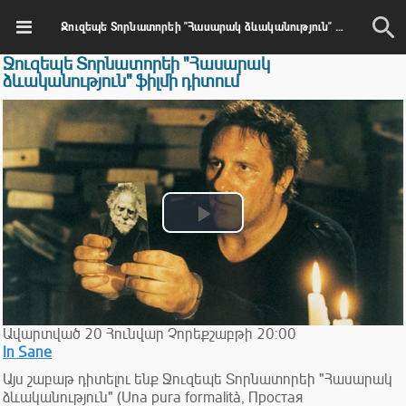
Ջուզեպե Տորնատորեի "Հասարակ ձևականություն" ֆիլմի դիտում
Ջուզեպե Տորնատորեի "Հասարակ
ձևականություն" ֆիլմի դիտում
Play
Video
Ավարտված
20
Հունվար
Չորեքշաբթի
20:00
In Sane
Այս շաբաթ դիտելու ենք Ջուզեպե Տորնատորեի "Հասարակ
ձևականություն" (Una pura formalità, Простая