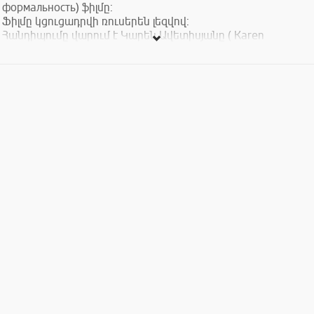
формальность) ֆիլմը:
Ֆիլմը կցուցադրվի ռուսերեն լեզվով:
Հանդիպումը վարում է Կարեն Ավետիսյանը ( Karen
Avetisyan ):
Մուտքն ազատ է: