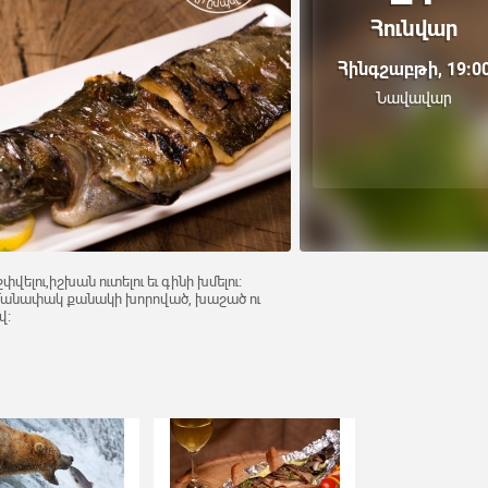
Հունվար
Հինգշաբթի, 19:0
Նավավար
փվելու,իշխան ուտելու եւ գինի խմելու։
հմանափակ քանակի խորոված, խաշած ու
վ։