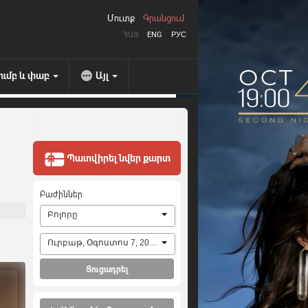
Մուտք
Գրանցում
ՀԱՅ
ENG
РУС
ումբ և փաբ
Այլ
Պատվիրել նվեր քարտ
Բաժիններ
Բոլորը
Ուրբաթ, Օգոստոս 7, 2026
Ցուցադրել