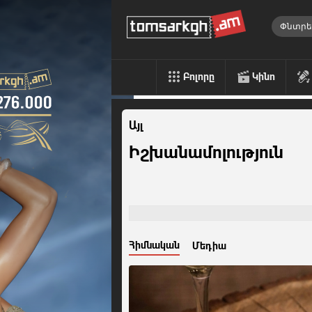
Բոլորը
Կինո
Այլ
Իշխանամոլություն
Հիմնական
Մեդիա