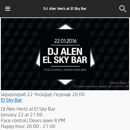
DJ Alen Hertz at El Sky Bar
Ավարտված
22
Հունվար
Ուրբաթ
20:00
El Sky Bar
DJ Alen Hertz at El Sky Bar
January 22 at 21:00
Face control | Doors open 8 PM
Happy hour 20:00 - 21:00